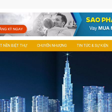
T NỀN BIỆT THỰ
CHUYỂN NHƯỢNG
TIN TỨC & SỰ KIỆN