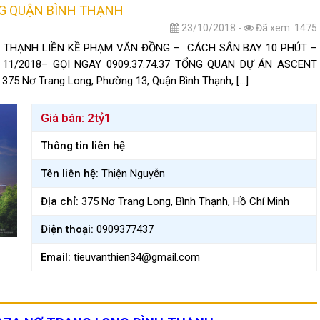
G QUẬN BÌNH THẠNH
23/10/2018 -
Đã xem: 1475
 THẠNH LIỀN KỀ PHẠM VĂN ĐỒNG – CÁCH SÂN BAY 10 PHÚT –
 11/2018– GỌI NGAY 0909.37.74.37 TỔNG QUAN DỰ ÁN ASCENT
: 375 Nơ Trang Long, Phường 13, Quận Bình Thạnh, […]
Giá bán:
2tỷ1
Thông tin liên hệ
Tên liên hệ:
Thiện Nguyễn
Địa chỉ:
375 Nơ Trang Long, Bình Thạnh, Hồ Chí Minh
Điện thoại:
0909377437
Email:
tieuvanthien34@gmail.com