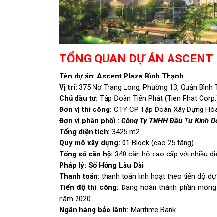
TỔNG QUAN DỰ ÁN ASCENT
Tên dự án:
Ascent Plaza Bình Thạnh
Vị trí:
375 Nơ Trang Long, Phường 13, Quận Bình
Chủ đầu tư:
Tập Đoàn Tiến Phát (Tien Phat Corp.
Đơn vị thi công:
CTY CP Tập Đoàn Xây Dựng Hòa 
Đơn vị phân phối :
Công Ty TNHH Đầu Tư Kinh 
Tổng diện tích:
3425 m2
Quy mô xây dựng:
01 Block (cao 25 tầng)
Tổng số căn hộ:
340 căn hộ cao cấp với nhiều di
Pháp lý:
Sổ Hồng Lâu Dài
Thanh toán:
thanh toán linh hoạt theo tiến độ dự
Tiến độ thi công:
Đang hoàn thành phần móng h
năm 2020
Ngân hàng bảo lãnh:
Maritime Bank