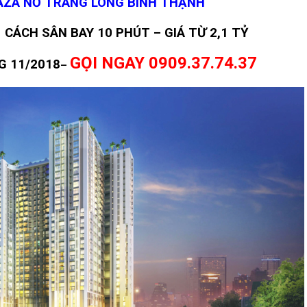
AZA NƠ TRANG LONG BÌNH THẠNH
CÁCH SÂN BAY 10 PHÚT – GIÁ TỪ 2,1 TỶ
GỌI NGAY 0909.37.74.37
G 11/2018
–