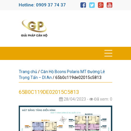
Hotline: 0909 37 74 37
Trang chủ
/
Căn Hộ Bcons Polaris MT Đường Lê
Trọng Tấn – Dĩ An
/
65b0c119de02015c5813
65B0C119DE02015C5813
28/04/2023 -
Đã xem: 0