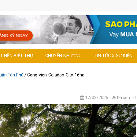
T NỀN BIỆT THỰ
CHUYỂN NHƯỢNG
TIN TỨC & SỰ KIỆN
Quận Tân Phú
/
Cong-vien-Celadon-City-16ha
17/03/2025 -
Đã xem: 0