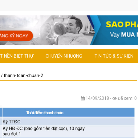
T NỀN BIỆT THỰ
CHUYỂN NHƯỢNG
TIN TỨC & SỰ KIỆN
/
thanh-toan-chuan-2
14/09/2018 -
Đã xem: 0