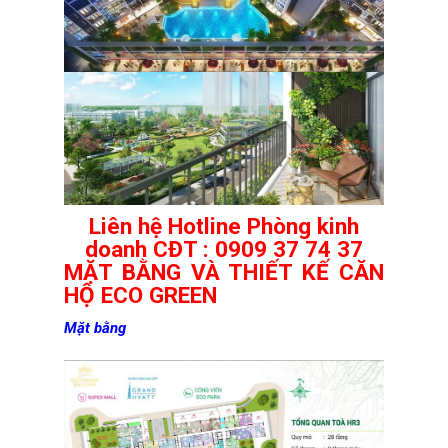
Liên hệ Hotline Phòng kinh
doanh CĐT : 0909 37 74 37
MẶT BẰNG VÀ THIẾT KẾ CĂN
HỘ ECO GREEN
Mặt bằng