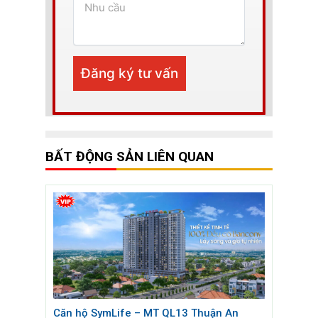
BẤT ĐỘNG SẢN LIÊN QUAN
Căn hộ SymLife – MT QL13 Thuận An