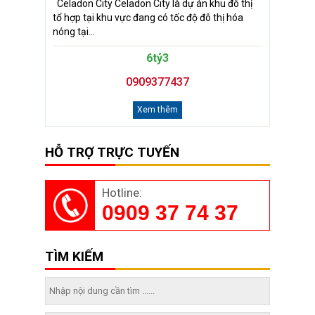
Celadon City Celadon City là dự án khu đô thị
tổ hợp tại khu vực đang có tốc độ đô thị hóa
nóng tại...
6tỷ3
0909377437
Xem thêm
HỖ TRỢ TRỰC TUYẾN
Hotline:
0909 37 74 37
TÌM KIẾM