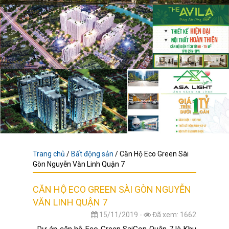
Trang chủ
/
Bất động sản
/
Căn Hộ Eco Green Sài
Gòn Nguyễn Văn Linh Quận 7
CĂN HỘ ECO GREEN SÀI GÒN NGUYỄN
VĂN LINH QUẬN 7
15/11/2019 -
Đã xem: 1662