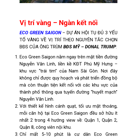
Vị trí vàng – Ngàn kết nối
ECO GREEN SAIGON
– DỰ ÁN HỘI TỤ ĐỦ 3 YẾU
TỐ VÀNG VỀ VỊ TRÍ THEO NGUYÊN TẮC CHỌN
BĐS CỦA ÔNG TRÙM
BĐS MỸ – DONAL TRUMP
:
Eco Green Saigon nằm ngay trên mặt tiền đường
Nguyễn Văn Linh, liền kề KĐT Phú Mỹ Hưng –
khu vực “trái tim” của Nam Sài Gòn. Nơi đây
không chỉ được quy hoạch và phát triển đồng bộ
mà còn thuận tiện kết nối với các khu vực của
thành phố thông qua tuyến đường “huyết mạch”
Nguyễn Văn Linh.
Với thiết kế hình cánh quạt, tối ưu mặt thoáng,
mỗi căn hộ tại Eco Green Saigon đều sở hữu ít
nhất 2 trong 4 hướng view về: Quận 1, Quận 2,
Quận 8, công viên nội khu.
Chỉ mất 5-10 phút là cư dân Eco Green