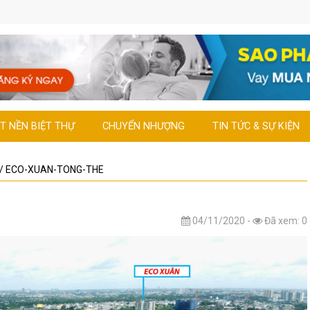
T NỀN BIỆT THỰ
CHUYỂN NHƯỢNG
TIN TỨC & SỰ KIỆN
/
ECO-XUAN-TONG-THE
04/11/2020 -
Đã xem: 0