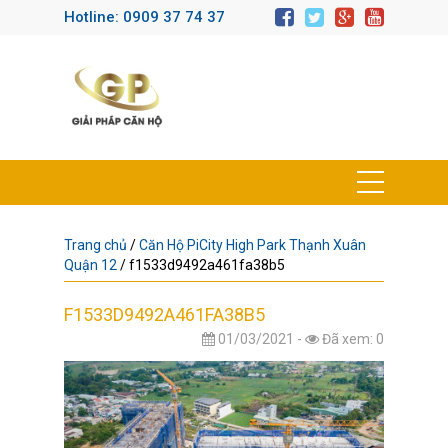
Hotline: 0909 37 74 37
Trang chủ
/
Căn Hộ PiCity High Park Thạnh Xuân
Quận 12
/
f1533d9492a461fa38b5
F1533D9492A461FA38B5
01/03/2021 -
Đã xem: 0