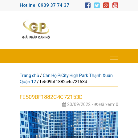
Hotline: 0909 37 74 37
Trang chủ
/
Căn Hộ PiCity High Park Thạnh Xuân
Quận 12
/
fe509bf1882c4c72153d
FE509BF1882C4C72153D
20/09/2022 -
Đã xem: 0