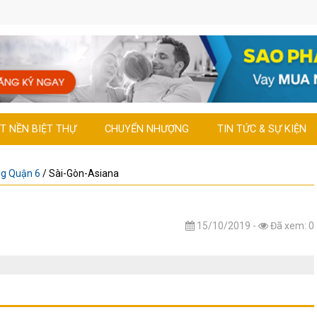
T NỀN BIỆT THỰ
CHUYỂN NHƯỢNG
TIN TỨC & SỰ KIỆN
ng Quận 6
/
Sài-Gòn-Asiana
15/10/2019 -
Đã xem: 0