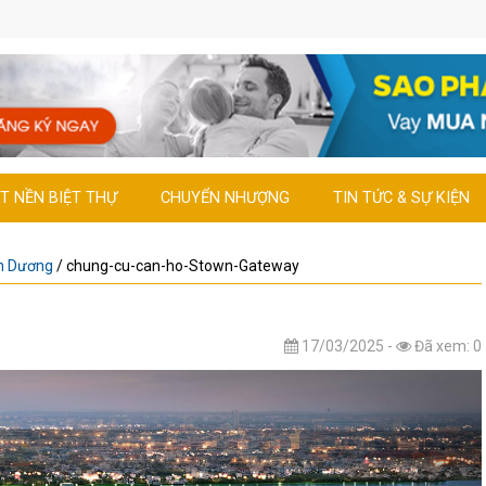
T NỀN BIỆT THỰ
CHUYỂN NHƯỢNG
TIN TỨC & SỰ KIỆN
h Dương
/
chung-cu-can-ho-Stown-Gateway
17/03/2025 -
Đã xem: 0