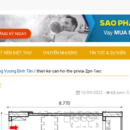
T NỀN BIỆT THỰ
CHUYỂN NHƯỢNG
TIN TỨC & SỰ KIỆN
ng Vương Bình Tân
/
thiet-ke-can-ho-the-privia-2pn-1wc
C
15/09/2022 -
Đã xem: 0