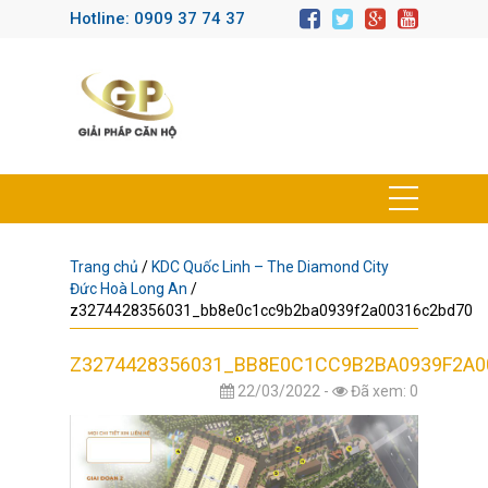
Hotline: 0909 37 74 37
Trang chủ
/
KDC Quốc Linh – The Diamond City
Đức Hoà Long An
/
z3274428356031_bb8e0c1cc9b2ba0939f2a00316c2bd70
Z3274428356031_BB8E0C1CC9B2BA0939F2A0
22/03/2022 -
Đã xem: 0