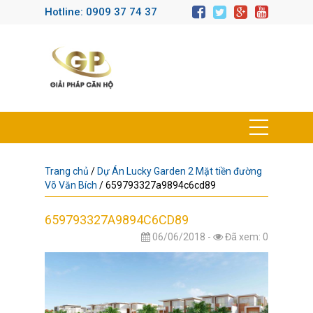
Hotline: 0909 37 74 37
Trang chủ
/
Dự Án Lucky Garden 2 Mặt tiền đường
Võ Văn Bích
/
659793327a9894c6cd89
659793327A9894C6CD89
06/06/2018 -
Đã xem: 0