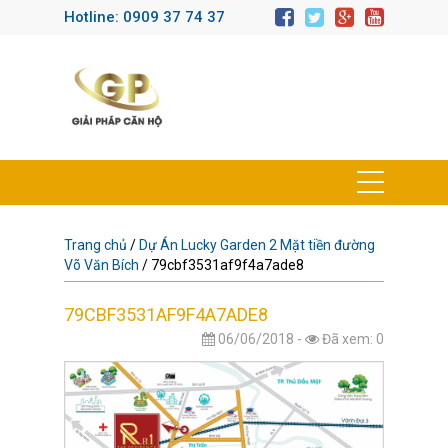
Hotline: 0909 37 74 37
Trang chủ
/
Dự Án Lucky Garden 2 Mặt tiền đường
Võ Văn Bích
/
79cbf3531af9f4a7ade8
79CBF3531AF9F4A7ADE8
06/06/2018 -
Đã xem: 0