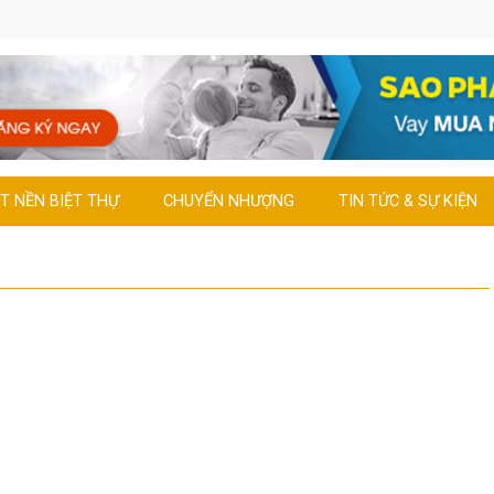
T NỀN BIỆT THỰ
CHUYỂN NHƯỢNG
TIN TỨC & SỰ KIỆN