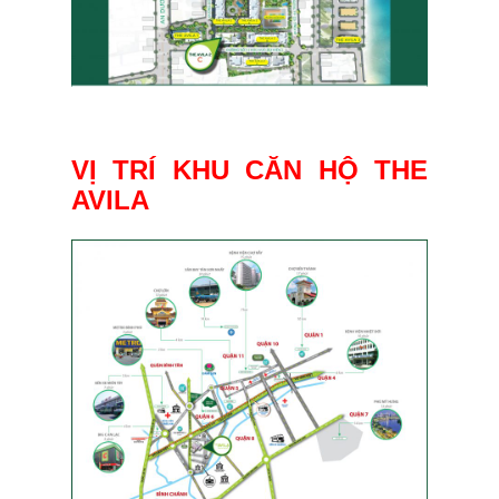
VỊ TRÍ KHU CĂN HỘ THE
AVILA