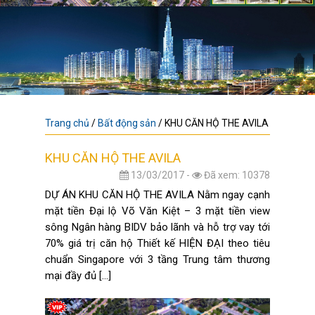
Trang chủ
/
Bất động sản
/
KHU CĂN HỘ THE AVILA
KHU CĂN HỘ THE AVILA
13/03/2017 -
Đã xem: 10378
DỰ ÁN KHU CĂN HỘ THE AVILA Nằm ngay cạnh
mặt tiền Đại lộ Võ Văn Kiệt – 3 mặt tiền view
sông Ngân hàng BIDV bảo lãnh và hỗ trợ vay tới
70% giá trị căn hộ Thiết kế HIỆN ĐẠI theo tiêu
chuẩn Singapore với 3 tầng Trung tâm thương
mại đầy đủ […]