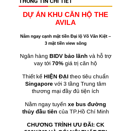
THÔNG TIN CHI TIẾT
DỰ ÁN KHU CĂN HỘ THE
AVILA
Nằm ngay cạnh mặt tiền Đại lộ Võ Văn Kiệt –
3 mặt tiền view sông
Ngân hàng
BIDV bảo lãnh
và hỗ trợ
vay tới
70%
giá trị căn hộ
Thiết kế
HIỆN ĐẠI
theo tiêu chuẩn
Singapore
với 3 tầng Trung tâm
thương mại đầy đủ tiện ích
Nằm ngay tuyến
xe bus đường
thủy đầu tiên
của TP.Hồ Chí Minh
CHƯƠNG TRÌNH ƯU ĐÃI: CK