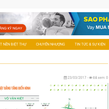
T NỀN BIỆT THỰ
CHUYỂN NHƯỢNG
TIN TỨC & SỰ KIỆN
23/03/2017 -
Đã xem: 0