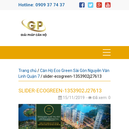
Hotline: 0909 37 74 37
Trang chủ
/
Căn Hộ Eco Green Sài Gòn Nguyễn Văn
Linh Quận 7
/
slider-ecogreen-1353902j27613
SLIDER-ECOGREEN-1353902J27613
15/11/2019 -
Đã xem: 0