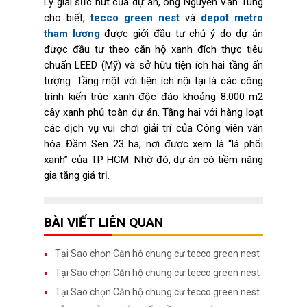
Lý giải sức hút của dự án, ông Nguyễn Văn Tùng
cho biết,
tecco green nest
và
depot metro
tham lương
được giới đầu tư chú ý do dự án
được đầu tư theo căn hộ xanh đích thực tiêu
chuẩn LEED (Mỹ) và sở hữu tiện ích hai tầng ấn
tượng. Tầng một với tiện ích nội tại là các công
trình kiến trúc xanh độc đáo khoảng 8.000 m2
cây xanh phủ toàn dự án. Tầng hai với hàng loạt
các dịch vụ vui chơi giải trí của Công viên văn
hóa Đầm Sen 23 ha, nơi được xem là “lá phổi
xanh” của TP HCM. Nhờ đó, dự án có tiềm năng
gia tăng giá trị.
BÀI VIẾT LIÊN QUAN
Tại Sao chọn Căn hộ chung cư tecco green nest
Tại Sao chọn Căn hộ chung cư tecco green nest
Tại Sao chọn Căn hộ chung cư tecco green nest