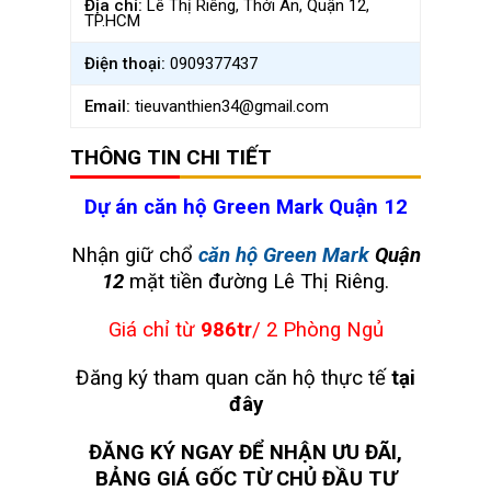
Địa chỉ:
Lê Thị Riêng, Thới An, Quận 12,
TP.HCM
Điện thoại:
0909377437
Email:
tieuvanthien34@gmail.com
THÔNG TIN CHI TIẾT
Dự án căn hộ Green Mark Quận 12
Nhận giữ chổ
căn hộ Green Mark
Quận
12
mặt tiền đường Lê Thị Riêng.
Giá chỉ từ
986tr
/ 2 Phòng Ngủ
Đăng ký tham quan căn hộ thực tế
tại
đây
ĐĂNG KÝ NGAY ĐỂ NHẬN ƯU ĐÃI,
BẢNG GIÁ GỐC TỪ CHỦ ĐẦU TƯ