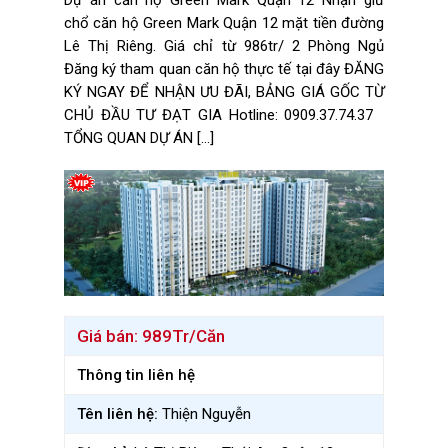
Dự án căn hộ Green Mark Quận 12 Nhận giữ
chổ căn hộ Green Mark Quận 12 mặt tiền đường
Lê Thị Riêng. Giá chỉ từ 986tr/ 2 Phòng Ngủ
Đăng ký tham quan căn hộ thực tế tại đây ĐĂNG
KÝ NGAY ĐỂ NHẬN ƯU ĐÃI, BẢNG GIÁ GỐC TỪ
CHỦ ĐẦU TƯ ĐẠT GIA Hotline: 0909.37.74.37
TỔNG QUAN DỰ ÁN […]
Giá bán:
989Tr/Căn
Thông tin liên hệ
Tên liên hệ:
Thiện Nguyễn