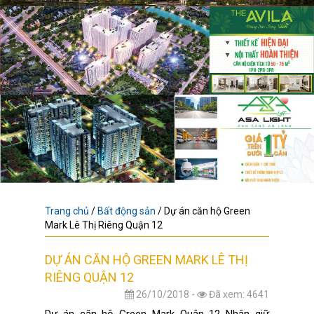
Trang chủ
/
Bất động sản
/
Dự án căn hộ Green
Mark Lê Thị Riêng Quận 12
DỰ ÁN CĂN HỘ GREEN MARK LÊ THỊ
RIÊNG QUẬN 12
26/10/2018 -
Đã xem: 4641